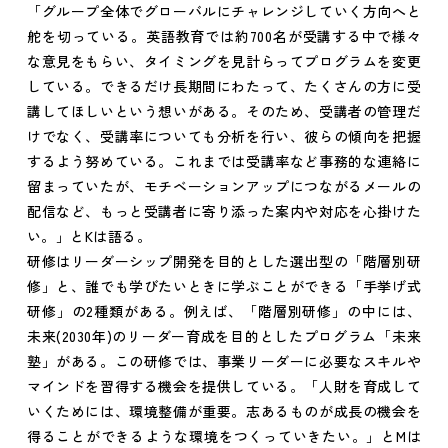
「グループ全体でグローバルにチャレンジしていく方向へと
舵を切っている。英語教育では約700名が受講する中で様々
な意見をもらい、タイミングを見計らってプログラムを変更
している。できるだけ長期間にわたって、たくさんの方に受
講してほしいという想いがある。そのため、受講者の管理だ
けでなく、受講率についても分析を行い、彼らの傾向を把握
するよう努めている。これまでは受講率など事務的な連絡に
留まっていたが、モチベーションアップにつながるメールの
配信など、もっと受講者に寄り添った案内や対応を心掛けた
い。」とKは語る。
研修はリーダーシップ開発を目的とした選出型の「階層別研
修」と、誰でも学びたいときに学ぶことができる「手挙げ式
研修」の2種類がある。例えば、「階層別研修」の中には、
未来(2030年)のリーダー育成を目的としたプログラム「未来
塾」がある。この研修では、事業リーダーに必要なスキルや
マインドを習得する機会を提供している。「人財を育成して
いくためには、環境整備が重要。志あるものが成長の機会を
得ることができるような環境をつくっていきたい。」とMは