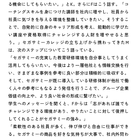
る機会にしてもらいたい。」とK。さらにFはこう話す。「コ
ーチングスキルを身につけた講師を社内に増やし、社員から
社員に気づきを与える環境を整備していきたい。そうするこ
とで、自発的に自身のキャリア形成を考え、能動的に学びた
い講座や資格取得にチャレンジする人財を増やせると思
う。」セガサミーカレッジの立ち上げから携わってきたM
は、次のステップについてこう語っている。
「セガサミーの充実した教育研修環境を自分事としてうまく
活用してもらいたい。今後はより一層他社とも情報交換を行
い、さまざまな事例を参考に良い部分は積極的に吸収する。
そして、セガサミーが既に導入している研修体制が他社で働
く人々の参考にもなるよう発信を行うことで、グループ企業
価値の向上や、より良い社会の形成に繋げたい。」
学生へのメッセージを聞くと、Fからは「志があれば誰でも
チャレンジできる環境があり、やりたいことに対して後押し
してくれることがセガサミーの強み。」
「柔軟性のある社員が多く、伸び伸びと自由に仕事ができ
る。セガサミーの商品を好きな気持ちが大事で、社内外問わ