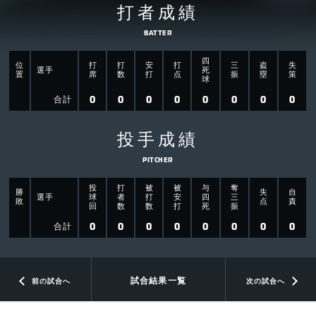
打者成績
BATTER
四
位
打
打
安
打
三
盗
失
選手
死
置
席
数
打
点
振
塁
策
球
0
0
0
0
0
0
0
0
合計
投手成績
PITCHER
投
打
被
被
与
奪
勝
失
自
選手
球
者
打
安
四
三
敗
点
責
回
数
数
打
死
振
0
0
0
0
0
0
0
0
合計
試合結果一覧
前の試合へ
次の試合へ