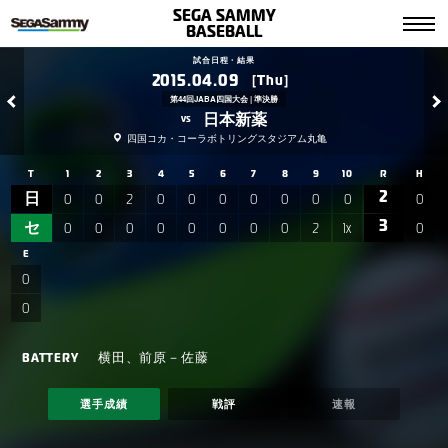
SEGA SAMMY
BASEBALL
試合日程・結果
2015.04.09
[Thu]
第44回JABA四国大会
準決勝
日本新薬
vs
四国コカ・コーラボトリングスタジアム丸亀
T
1
2
3
4
5
6
7
8
9
10
R
H
2
0
0
2
0
0
0
0
0
0
0
0
日
3
0
0
0
0
0
0
0
0
2
1x
0
セ
E
0
0
横田、前原－佐藤
BATTERY
選手成績
戦評
速報