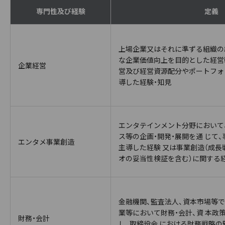
専門性及び経験
定義
上場企業又はそれに準ずる組織の
な企業価値向上を目的とした経営
企業経営
営及び経営資源配分やポートフォ
導した経験・知見
エンタテインメント分野において、コ
ス等の企画・開発・展開を通 じて
エンタメ事業創造
主導した経験 又は事業創造（成長
オの妥当性検証を含む）に関する
金融機関、監査法人、資本市場等で
業等において財務・会計、資 本政
財務・会計
し、取締役会 における財務戦略の