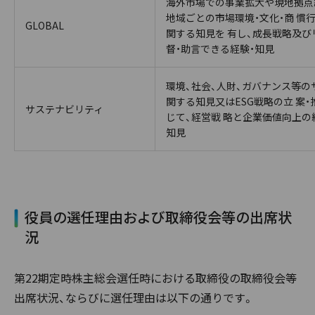
海外市場での事業拡大や現地拠点
地域ごとの市場環境・文化・商 慣
GLOBAL
関する知見を 有し、成長戦略及
督・助言できる経験・知見
環境、社会、人財、ガバナンス等の
関する知見又はESG戦略の立 案
サステナビリティ
じて、経営戦 略と企業価値向上の
知見
役員の選任理由および取締役会等の出席状
況
第22期定時株主総会選任時における取締役の取締役会等
出席状況、ならびに選任理由は以下の通りです。