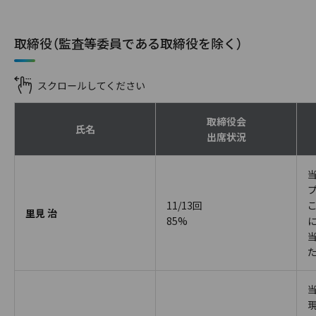
取締役（監査等委員である取締役を除く）
取締役会
氏名
出席状況
11/13回
里見 治
85%
に