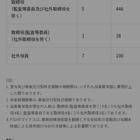
取締役
（監査等委員及び社外取締役を
5
446
除く）
取締役(監査等委員)
1
28
（社外取締役を除く）
社外役員
7
100
(注)
賞与及び事後交付型株式報酬の報酬額は、いずれも当事業年度に費用計上
した額であります。
非金銭報酬等は、事後交付型株式報酬であります。
当事業年度末現在の人員は、取締役（監査等委員を除く）9名（うち社外取締
役4名）、監査等委員である取締役4名（うち社外取締役3名）であります。
PSUのマイナスは、業績目標達成度を基礎とする支給率の変動及び当期末
株価による過年度付与分の洗替等による影響額であります。