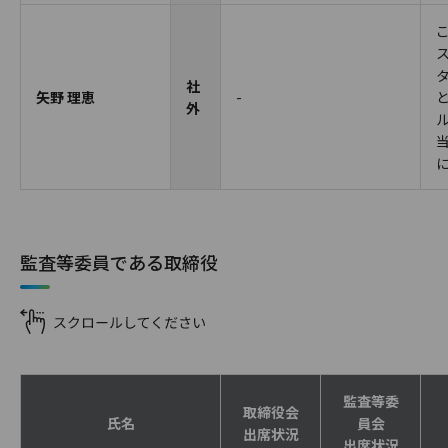
社
矢野 理恵
-
外
監査等委員である取締役
監査等委
取締役会
氏名
員会
出席状況
出席状況