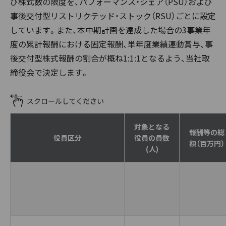
び株式数の限度を、パフォーマンス・シェア（PSU）および
事後交付型リストリクテッド・ストック（RSU）ごとに設定
しています。また、本中期計画を達成した場合の3事業年
度の累計報酬における固定報酬、単年度業績連動賞与、事
後交付型株式報酬の割合が概ね1:1:1となるよう、当社取
締役会で決定します。
対象となる
報酬等の総
役員区分
役員の員数
額（百万円）
(人)