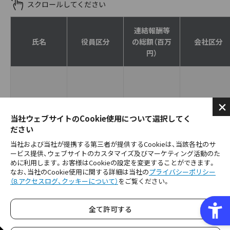
連結報酬等
氏名
役員区分
の総額（百万
会社区分
円）
当社ウェブサイトのCookie使用について選択してく
ださい
里見 治
取締役
179
当社
当社および当社が提携する第三者が提供するCookieは、当該各社のサ
ービス提供、ウェブサイトのカスタマイズ及びマーケティング活動のた
里見 治紀
取締役
198
当社
めに利用します。お客様はCookieの設定を変更することができます。
なお、当社のCookie使用に関する詳細は当社の
プライバシーポリシー
（8.アクセスログ、クッキーについて）
をご覧ください。
当社
星野 歩
取締役
111
全て許可する
サミー(株)