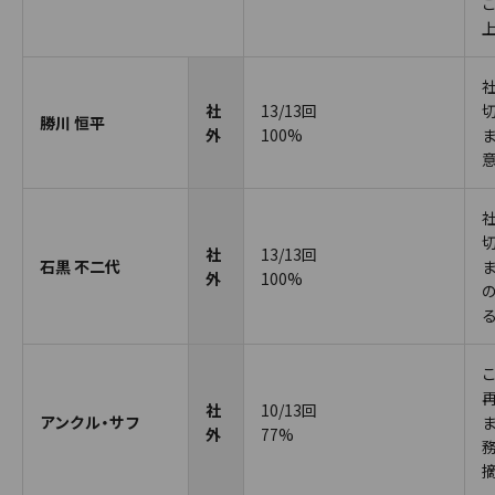
社
13/13回
勝川 恒平
外
100%
社
13/13回
石黒 不二代
外
100%
社
10/13回
アンクル・サフ
外
77%