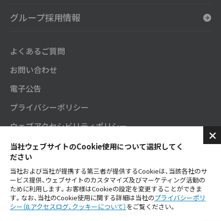
グループ採用情報
よくあるご質問
お問い合わせ
電子公告
プライバシーポリシー
ウェブアクセシビリティポリシー
セガサミーグループソーシャルメディアポリシー
当社ウェブサイトのCookie使用について選択してく
ださい
SNS公式アカウント
当社および当社が提携する第三者が提供するCookieは、当該各社のサ
ービス提供、ウェブサイトのカスタマイズ及びマーケティング活動の
ご利用にあたり
ために利用します。お客様はCookieの設定を変更することができま
す。なお、当社のCookie使用に関する詳細は当社の
プライバシーポリ
シー（8.アクセスログ、クッキーについて）
をご覧ください。
セガサミーグループ公式YouTube