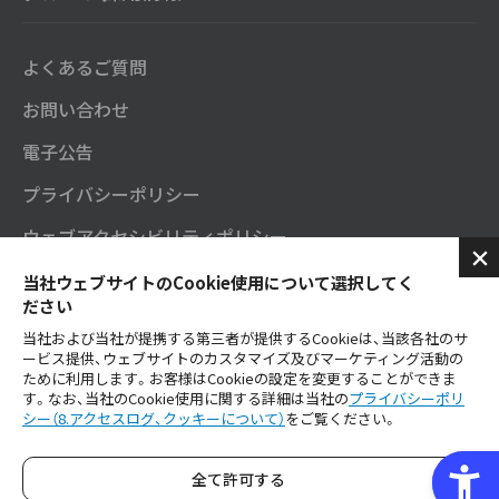
よくあるご質問
お問い合わせ
電子公告
プライバシーポリシー
ウェブアクセシビリティポリシー
セガサミーグループソーシャルメディアポリシー
当社ウェブサイトのCookie使用について選択してく
ださい
SNS公式アカウント
当社および当社が提携する第三者が提供するCookieは、当該各社のサ
ービス提供、ウェブサイトのカスタマイズ及びマーケティング活動の
ご利用にあたり
ために利用します。お客様はCookieの設定を変更することができま
す。なお、当社のCookie使用に関する詳細は当社の
プライバシーポリ
シー（8.アクセスログ、クッキーについて）
をご覧ください。
セガサミーグループ公式YouTube
全て許可する