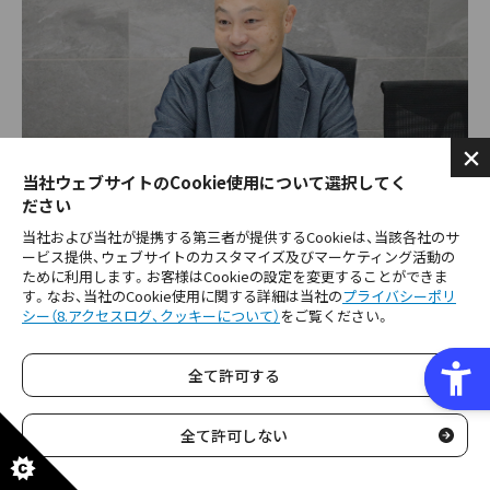
当社ウェブサイトのCookie使用について選択してく
ださい
当社および当社が提携する第三者が提供するCookieは、当該各社のサ
ービス提供、ウェブサイトのカスタマイズ及びマーケティング活動の
ために利用します。お客様はCookieの設定を変更することができま
す。なお、当社のCookie使用に関する詳細は当社の
プライバシーポリ
―様々な取り組みをする中で、社内での盛
シー（8.アクセスログ、クッキーについて）
をご覧ください。
り上がりはいかがですか？
全て許可する
大矢
全て許可しない
社内の認知も広がってきており、盛り上が