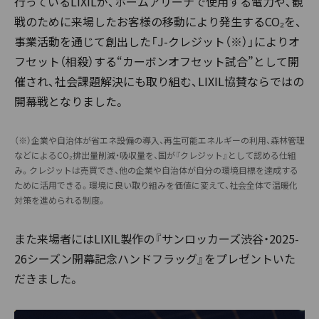
行っているLIXILが、ホームアリーナで使用する電力や、観
戦のために来場したお客様の移動により発生するCO₂を、
事業活動を通じて創出した「J-クレジット（※）」によりオ
フセット（相殺）する“カーボンオフセット試合”として開
催され、社会課題解決にも取り組む、LIXIL協賛ならではの
開幕戦となりました。
（※）企業や自治体が省エネ設備の導入、再生可能エネルギーの利用、森林管理
などによるCO₂排出量削減・吸収量を、国が『クレジット』として認める仕組
み。クレジットは売買でき、他の企業や自治体が自分の環境目標を達成する
ために活用できる。環境に良い取り組みを価値に変えて、社会全体で温暖化
対策を進められる制度。
また来場者にはLIXIL製作の『サンロッカーズ渋谷・2025-
26シーズン開幕記念ハンドフラッグ』をプレゼントいた
だきました。