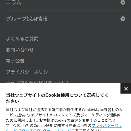
コラム
グループ採用情報
よくあるご質問
お問い合わせ
電子公告
プライバシーポリシー
ウェブアクセシビリティポリシー
セガサミーグループソーシャルメディアポリシー
当社ウェブサイトのCookie使用について選択してく
ださい
SNS公式アカウント
当社および当社が提携する第三者が提供するCookieは、当該各社のサ
ービス提供、ウェブサイトのカスタマイズ及びマーケティング活動の
ご利用にあたり
ために利用します。お客様はCookieの設定を変更することができま
す。なお、当社のCookie使用に関する詳細は当社の
プライバシーポリ
シー（8.アクセスログ、クッキーについて）
をご覧ください。