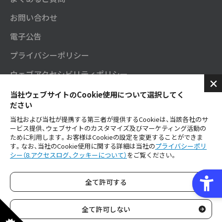
お問い合わせ
電子公告
プライバシーポリシー
ウェブアクセシビリティポリシー
セガサミーグループソーシャルメディアポリシー
当社ウェブサイトのCookie使用について選択してく
ださい
SNS公式アカウント
当社および当社が提携する第三者が提供するCookieは、当該各社のサ
ービス提供、ウェブサイトのカスタマイズ及びマーケティング活動の
ご利用にあたり
ために利用します。お客様はCookieの設定を変更することができま
す。なお、当社のCookie使用に関する詳細は当社の
プライバシーポリ
シー（8.アクセスログ、クッキーについて）
をご覧ください。
セガサミーグループ公式YouTube
全て許可する
Copyright © SEGA SAMMY HOLDINGS inc. All Rights Reserved.
全て許可しない