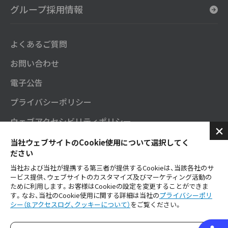
グループ採用情報
よくあるご質問
お問い合わせ
電子公告
プライバシーポリシー
ウェブアクセシビリティポリシー
セガサミーグループソーシャルメディアポリシー
当社ウェブサイトのCookie使用について選択してく
ださい
SNS公式アカウント
当社および当社が提携する第三者が提供するCookieは、当該各社のサ
ービス提供、ウェブサイトのカスタマイズ及びマーケティング活動の
ご利用にあたり
ために利用します。お客様はCookieの設定を変更することができま
す。なお、当社のCookie使用に関する詳細は当社の
プライバシーポリ
シー（8.アクセスログ、クッキーについて）
をご覧ください。
セガサミーグループ公式YouTube