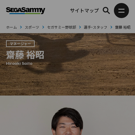
サイトマップ
ホーム
スポーツ
セガサミー野球部
選手・スタッフ
齋藤 裕昭
マネージャー
齋藤 裕昭
Hiroaki Saito