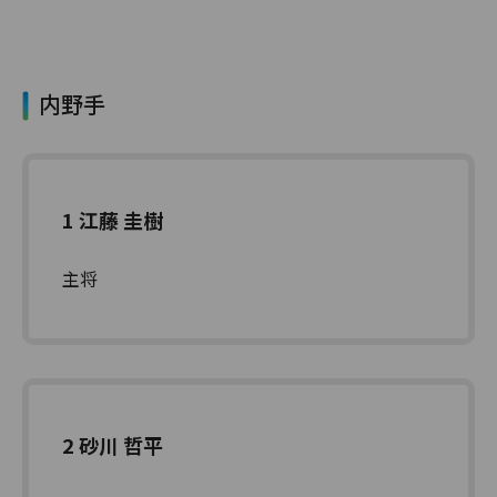
内野手
1 江藤 圭樹
主将
2 砂川 哲平