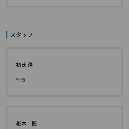
スタッフ
初芝 清
監督
椎木 匠