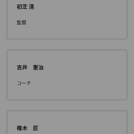
初芝 清
監督
吉井 憲治
コーチ
椎木 匠