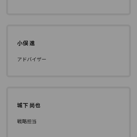
小俣 進
アドバイザー
城下 尚也
戦略担当