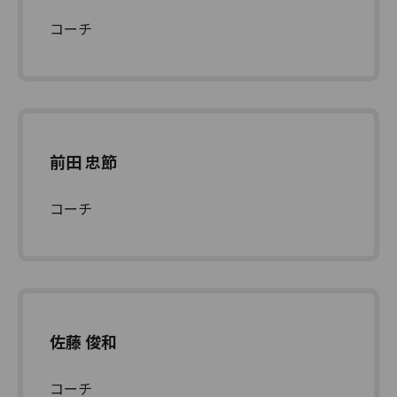
コーチ
前田 忠節
コーチ
佐藤 俊和
コーチ