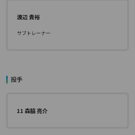
渡辺 貴裕
サブトレーナー
投手
11 森脇 亮介