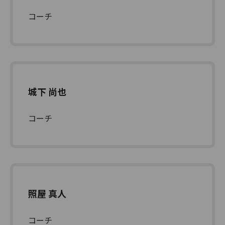
コーチ
城下 尚也
コーチ
照屋 真人
コーチ