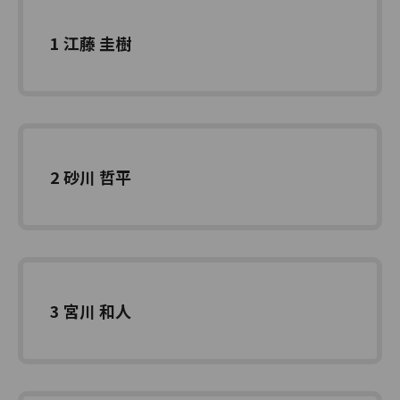
1 江藤 圭樹
2 砂川 哲平
3 宮川 和人