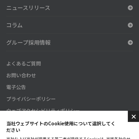
ニュースリリース
コラム
グループ採用情報
よくあるご質問
お問い合わせ
電子公告
プライバシーポリシー
ウェブアクセシビリティポリシー
セガサミーグループソーシャルメディアポリシー
当社ウェブサイトのCookie使用について選択してく
ださい
SNS公式アカウント
当社および当社が提携する第三者が提供するCookieは、当該各社のサ