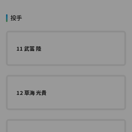
投手
11 武冨 陸
12 草海 光貴