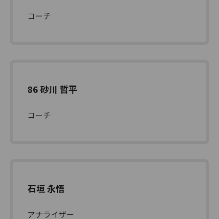
コーチ
86 砂川 哲平
コーチ
石垣 永悟
アナライザー