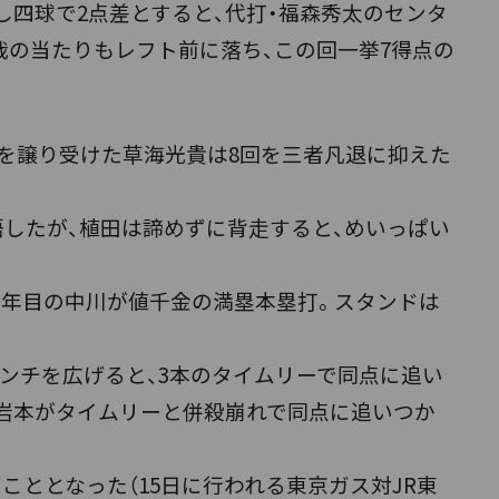
し四球で2点差とすると、代打・福森秀太のセンタ
哉の当たりもレフト前に落ち、この回一挙7得点の
を譲り受けた草海光貴は8回を三者凡退に抑えた
したが、植田は諦めずに背走すると、めいっぱい
７年目の中川が値千金の満塁本塁打。スタンドは
ンチを広げると、3本のタイムリーで同点に追い
、岩本がタイムリーと併殺崩れで同点に追いつか
こととなった（15日に行われる東京ガス対JR東