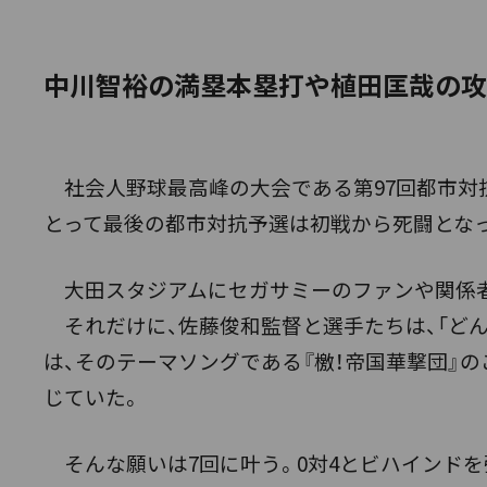
中川智裕の満塁本塁打や植田匡哉の攻
社会人野球最高峰の大会である第97回都市対
とって最後の都市対抗予選は初戦から死闘とな
大田スタジアムにセガサミーのファンや関係者
それだけに、佐藤俊和監督と選手たちは、「どん
は、そのテーマソングである『檄！帝国華撃団』
じていた。
そんな願いは7回に叶う。0対4とビハインドを