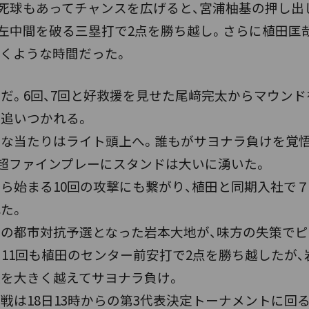
死球もあってチャンスを広げると、宮浦柚基の押し出
の左中間を破る三塁打で2点を勝ち越し。さらに植田匡
くような時間だった。
。6回、7回と好救援を見せた尾﨑完太からマウンド
に追いつかれる。
な当たりはライト頭上へ。誰もがサヨナラ負けを覚悟
超ファインプレーにスタンドは大いに湧いた。
ら始まる10回の攻撃にも繋がり、植田と同期入社で
た。
の都市対抗予選となった岩本大地が、味方の失策でピ
た。11回も植田のセンター前安打で2点を勝ち越したが
上を大きく越えてサヨナラ負け。
は18日13時からの第3代表決定トーナメントに回る