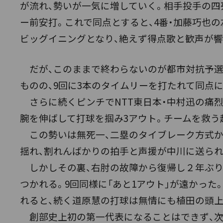
が流れ、勢いが一気に増していく。相手投手の四
ー前安打。これで同点とすると、4番・加藤巧也
ビッグイニングとなり、絶えず得点歌と歓声が響
だが、このままで終わらないのが都市対抗予選だ
ものの、9回に3本のタイムリーを打たれて同点
さらに続くピンチでNTT東日本・中村迅の痛烈
腕を伸ばして打球を掴み3アウト。チームを救う
この勢いは無死一、二塁のタイブレーク方式か
揺れ、割れんばかりの拍手と声援が中川に送られ
しかしその裏、右肘の故障から復帰し２年ぶり
つかれる。9回同様に「あと1アウト」が遠かっ
れると、続く道原慧の打球は無情にも植田の頭
創部史上初の第一代表になることはできず、次戦