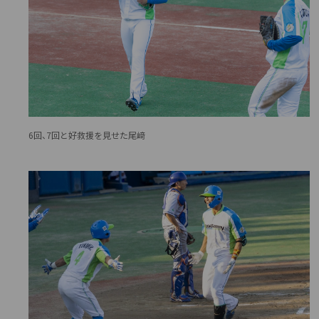
6回、7回と好救援を見せた尾﨑