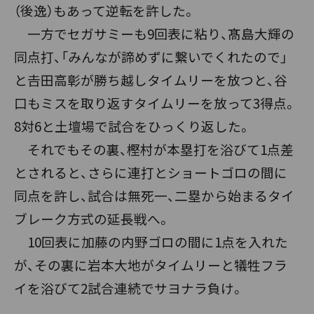
（後逸）もあって逆転を許した。
一方でセガサミーも9回表に粘り、髙島大輝の
同点打、「みんなが諦めずに繋いでくれたので」
と𠮷田高彰が勝ち越しタイムリーを放つと、谷
口もミスを取り返すタイムリーを放って3得点。
8対6と土壇場で試合をひっくり返した。
それでもその裏、樫村が本塁打を浴びて1点差
とされると、さらに連打とショートゴロの間に
同点を許し、試合は無死一、二塁から始まるタイ
ブレーク方式の延長戦へ。
10回表に加藤の内野ゴロの間に1点を入れた
が、その裏に岩本大地がタイムリーと犠牲フラ
イを浴びて2試合連続でサヨナラ負け。