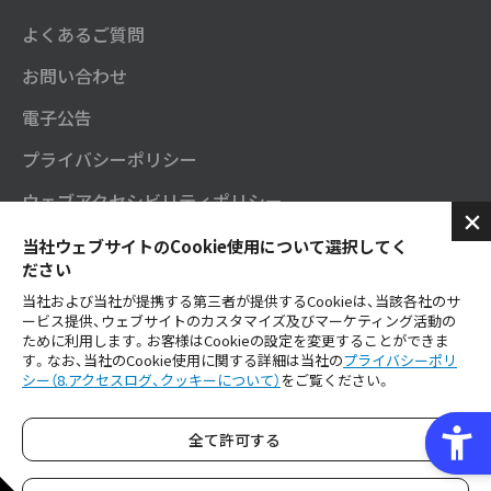
よくあるご質問
お問い合わせ
電子公告
プライバシーポリシー
ウェブアクセシビリティポリシー
セガサミーグループソーシャルメディアポリシー
当社ウェブサイトのCookie使用について選択してく
ださい
SNS公式アカウント
当社および当社が提携する第三者が提供するCookieは、当該各社のサ
ービス提供、ウェブサイトのカスタマイズ及びマーケティング活動の
ご利用にあたり
ために利用します。お客様はCookieの設定を変更することができま
す。なお、当社のCookie使用に関する詳細は当社の
プライバシーポリ
シー（8.アクセスログ、クッキーについて）
をご覧ください。
セガサミーグループ公式YouTube
全て許可する
Copyright © SEGA SAMMY HOLDINGS inc. All Rights Reserved.