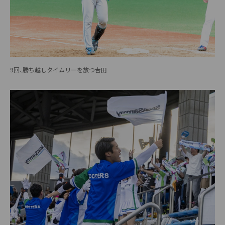
9回、勝ち越しタイムリーを放つ𠮷田