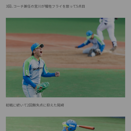
3回、コーチ兼任の宮川が犠牲フライを放って5点目
初戦に続いて2回無失点に抑えた尾﨑