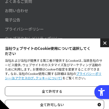
よくあるご質問
お問い合わせ
電子公告
プライバシーポリシー
ウェブアクセシビリティポリシー
セガサミーグループソーシャルメディアポリシー
当社ウェブサイトのCookie使用について選択してく
ださい
SNS公式アカウント
当社および当社が提携する第三者が提供するCookieは、当該各社のサ
ービス提供、ウェブサイトのカスタマイズ及びマーケティング活動の
ご利用にあたり
ために利用します。お客様はCookieの設定を変更することができま
す。なお、当社のCookie使用に関する詳細は当社の
プライバシーポリ
シー（8.アクセスログ、クッキーについて）
をご覧ください。
セガサミーグループ公式YouTube
全て許可する
Copyright © SEGA SAMMY HOLDINGS inc. All Rights Reserved.
全て許可しない